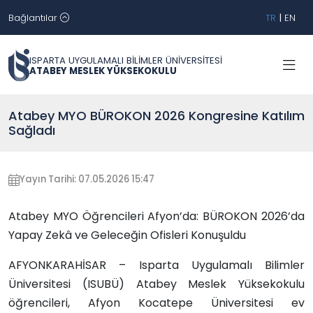
Bağlantılar
TR
|
EN
ISPARTA UYGULAMALI BİLİMLER ÜNİVERSİTESİ
ATABEY MESLEK YÜKSEKOKULU
Atabey MYO BÜROKON 2026 Kongresine Katılım
Sağladı
Yayın Tarihi: 07.05.2026 15:47
Atabey MYO Öğrencileri Afyon’da: BÜROKON 2026’da
Yapay Zekâ ve Geleceğin Ofisleri Konuşuldu
AFYONKARAHİSAR – Isparta Uygulamalı Bilimler
Üniversitesi (ISUBÜ) Atabey Meslek Yüksekokulu
öğrencileri, Afyon Kocatepe Üniversitesi ev