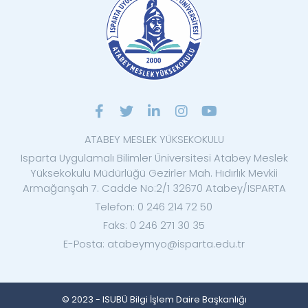
ATABEY MESLEK YÜKSEKOKULU
Isparta Uygulamalı Bilimler Üniversitesi Atabey Meslek
Yüksekokulu Müdürlüğü Gezirler Mah. Hıdırlık Mevkii
Armağanşah 7. Cadde No:2/1 32670 Atabey/ISPARTA
Telefon: 0 246 214 72 50
Faks: 0 246 271 30 35
E-Posta: atabeymyo@isparta.edu.tr
© 2023 - ISUBÜ Bilgi İşlem Daire Başkanlığı