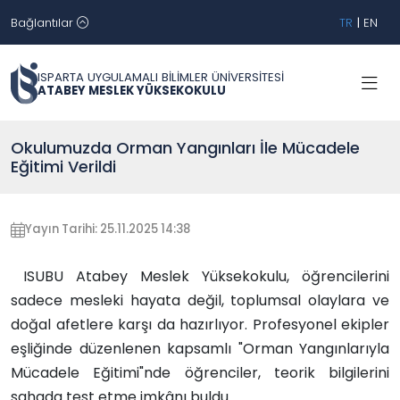
Bağlantılar
TR
|
EN
ISPARTA UYGULAMALI BİLİMLER ÜNİVERSİTESİ
ATABEY MESLEK YÜKSEKOKULU
Okulumuzda Orman Yangınları İle Mücadele
Eğitimi Verildi
Yayın Tarihi: 25.11.2025 14:38
ISUBU Atabey Meslek Yüksekokulu, öğrencilerini
sadece mesleki hayata değil, toplumsal olaylara ve
doğal afetlere karşı da hazırlıyor. Profesyonel ekipler
eşliğinde düzenlenen kapsamlı "Orman Yangınlarıyla
Mücadele Eğitimi"nde öğrenciler, teorik bilgilerini
sahada test etme imkânı buldu.